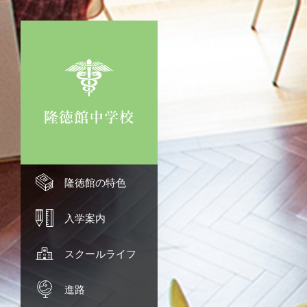
隆徳館の特色 TOP
隆徳館の特色
理念
入学案内 TOP
入学案内
少人数教育
募集要項
スクールライフ TOP
スクールライフ
ハイブリッド教育
オープンスクール
年間行事
進路 TOP
進路