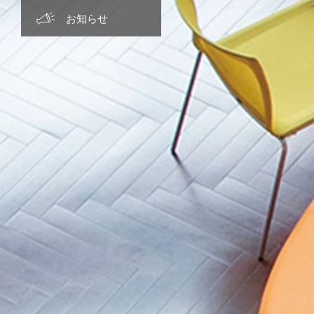
グローバル教育
学費・特待生制度・特典
クラブ活動
主な進路実績
お知らせ TOP
お知らせ
キャリア教育
制服紹介
先輩の活躍
2026年度
コモンモラリティ教育
カフェテリア
2025年度
学生寮
2024年度
施設設備紹介
2023年度
アクセス
2022年度
2021年度
2020年度
2019年度