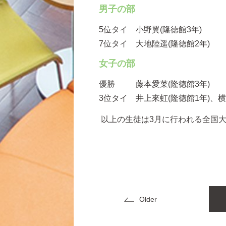
男子の部
5位タイ
小野翼(隆徳館3年)
7位タイ
大地陸遥(隆徳館2年)
女子の部
優勝
藤本愛菜(隆徳館3年)
3位タイ
井上來虹(隆徳館1年)、横
以上の生徒は3月に行われる全国
Older