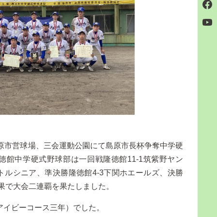
島原市営球場、三会運動公園にて島原市長杯争奪中学硬
館中学硬式野球部は一回戦隆徳館11-1筑紫野ヤン
リトルシニア、準決勝隆徳館4-3下関ホエールズ、決勝
結果で大会二連覇を果たしました。
アイビーコース三年）でした。