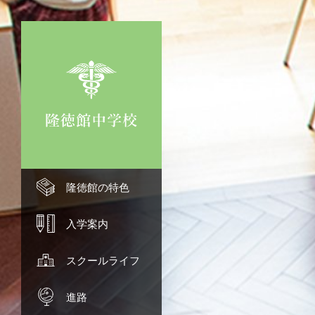
隆徳館の特色 TOP
隆徳館の特色
理念
入学案内 TOP
入学案内
少人数教育
募集要項
スクールライフ TOP
スクールライフ
ハイブリッド教育
オープンスクール
年間行事
進路 TOP
進路