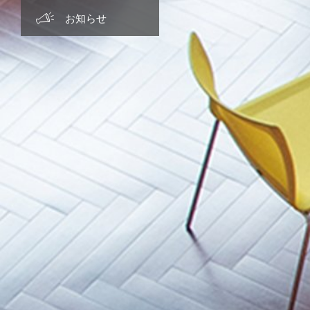
グローバル教育
学費・特待生制度・特典
クラブ活動
主な進路実績
お知らせ TOP
お知らせ
キャリア教育
制服紹介
先輩の活躍
2026年度
コモンモラリティ教育
カフェテリア
2025年度
学生寮
2024年度
施設設備紹介
2023年度
アクセス
2022年度
2021年度
2020年度
2019年度