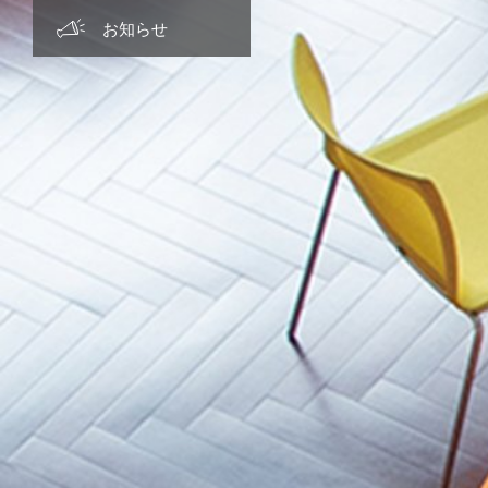
グローバル教育
学費・特待生制度・特典
クラブ活動
主な進路実績
お知らせ TOP
お知らせ
キャリア教育
制服紹介
先輩の活躍
2026年度
コモンモラリティ教育
カフェテリア
2025年度
学生寮
2024年度
施設設備紹介
2023年度
アクセス
2022年度
2021年度
2020年度
2019年度