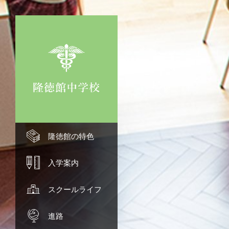
隆徳館の特色 TOP
隆徳館の特色
理念
入学案内 TOP
入学案内
少人数教育
募集要項
スクールライフ TOP
スクールライフ
ハイブリッド教育
オープンスクール
年間行事
進路 TOP
進路