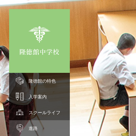
隆徳館の特色 TOP
隆徳館の特色
理念
入学案内 TOP
入学案内
少人数教育
募集要項
スクールライフ TOP
スクールライフ
ハイブリッド教育
オープンスクール
年間行事
進路 TOP
進路